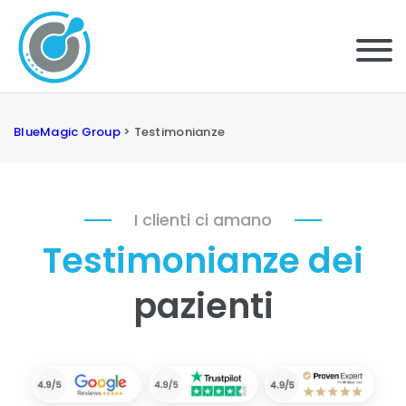
BlueMagic Group
>
Testimonianze
I clienti ci amano
Testimonianze dei
pazienti