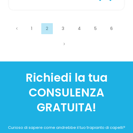
1
2
3
4
5
6
Richiedi la tua
CONSULENZA
GRATUITA!
Curioso di sapere come andrebbe il tuo trapianto di capelli?